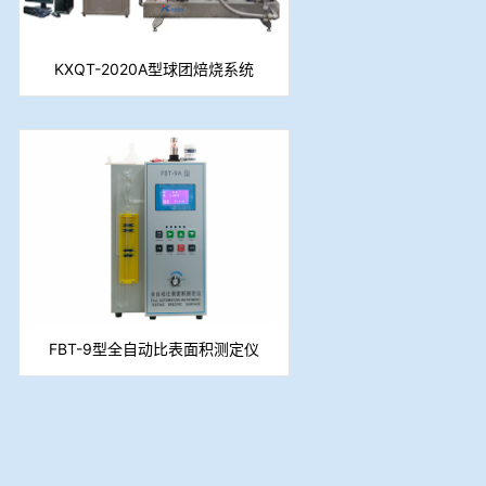
KXQT-2020A型球团焙烧系统
FBT-9型全自动比表面积测定仪