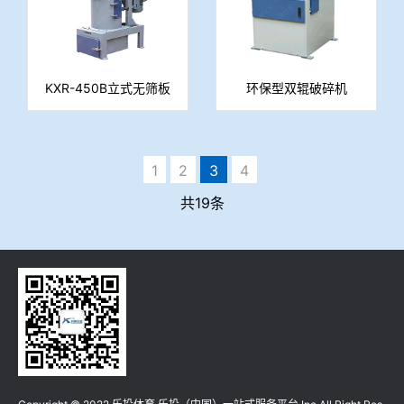
KXR-450B立式无筛板
环保型双辊破碎机
复合式破碎机
1
2
3
4
共19条