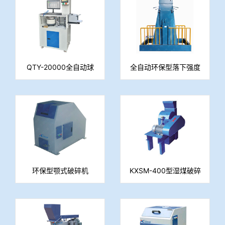
QTY-20000全自动球
全自动环保型落下强度
团压力试验机
试验装置
环保型颚式破碎机
KXSM-400型湿煤破碎
机