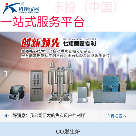
乐投体育,乐投（中国）
一站式服务平台
乐投体育,乐投（中国）一站式服务平台
产品展示
＞
公司简介
乐投体育,乐投（中国）一站式服务平台
乐投体育,乐投（中国）一站式服务平台
焦化行业检测及优化配煤设备
企业业绩
球团矿/烧结矿/块矿高温冶金性能检测系统
技术交流
烧结/球团优化配矿研究设备
好消息：我公司研发的焦炭反应性制样系统，全部制样过程机械化
视频观赏
产品搜索 >
高炉配吹煤检测设备
标准下载
CO发生炉