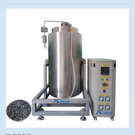
冶金渣、保护渣等高温物性检测设备
企业荣誉
冶金石灰活性度测定仪
乐投体育,乐投（中国）一站式服务平台
矿石、焦炭物理检测及制样设备
工业分析、测硫仪等