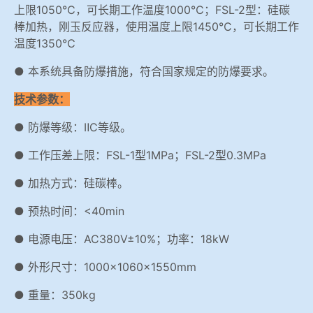
上限1050℃，可长期工作温度1000℃；FSL-2型：硅碳
棒加热，刚玉反应器，使用温度上限1450℃，可长期工作
温度1350℃
● 本系统具备防爆措施，符合国家规定的防爆要求。
技术参数：
● 防爆等级：ⅡC等级。
● 工作压差上限：FSL-1型1MPa；FSL-2型0.3MPa
● 加热方式：硅碳棒。
● 预热时间：<40min
● 电源电压：AC380V±10%；功率：18kW
● 外形尺寸：1000×1060×1550mm
● 重量：350kg