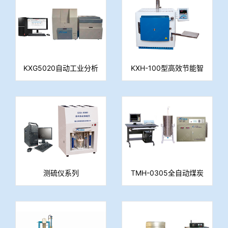
KXG5020自动工业分析
KXH-100型高效节能智
仪
能一体马弗炉
测硫仪系列
TMH-0305全自动煤炭
活性测定仪（粒焦反应
性测定仪）