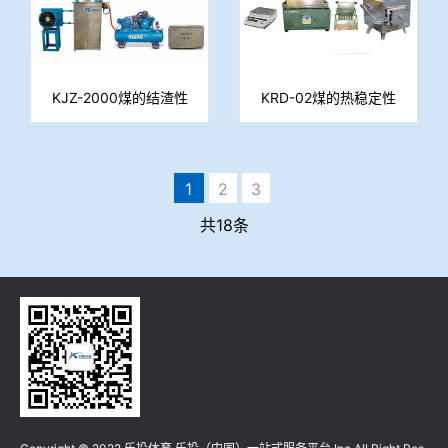
KJZ-2000煤的结渣性
KRD-02煤的热稳定性
测定仪
测定系统
1
2
3
共18条