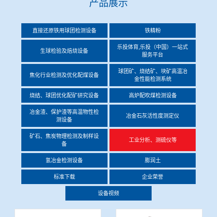
产品展示
冶金渣、保护渣等高温物性检测设备
企业荣誉
直接还原铁用球团检测设备
铁精粉
冶金石灰活性度测定仪
乐投体育,乐投（中国）一站式服务平台
乐投体育,乐投（中国）一站式
生球检验及焙烧设备
服务平台
矿石、焦炭物理检测及制样设备
球团矿、烧结矿、块矿高温冶
焦化行业检测及优化配煤设备
金性能检测系统
工业分析、测硫仪等
烧结、球团优化配矿研究设备
高炉配吹煤检测设备
冶金渣、保护渣等高温物性检
冶金石灰活性度测定仪
测设备
矿石、焦炭物理检测及制样设
工业分析、测硫仪等
备
氢冶金检测设备
膨润土
标准下载
企业荣誉
设备视频