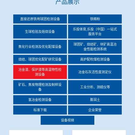
产品展示
冶金渣、保护渣等高温物性检测设备
企业荣誉
直接还原铁用球团检测设备
铁精粉
冶金石灰活性度测定仪
乐投体育,乐投（中国）一站式服务平台
乐投体育,乐投（中国）一站式
生球检验及焙烧设备
服务平台
矿石、焦炭物理检测及制样设备
球团矿、烧结矿、块矿高温冶
焦化行业检测及优化配煤设备
金性能检测系统
工业分析、测硫仪等
烧结、球团优化配矿研究设备
高炉配吹煤检测设备
冶金渣、保护渣等高温物性检
冶金石灰活性度测定仪
测设备
矿石、焦炭物理检测及制样设
工业分析、测硫仪等
备
氢冶金检测设备
膨润土
标准下载
企业荣誉
设备视频