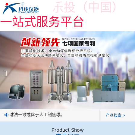
乐投体育,乐投（中国）
一站式服务平台
乐投体育,乐投（中国）一站式服务平台
产品展示
＞
公司简介
乐投体育,乐投（中国）一站式服务平台
乐投体育,乐投（中国）一站式服务平台
焦化行业检测及优化配煤设备
企业业绩
球团矿/烧结矿/块矿高温冶金性能检测系统
技术交流
烧结/球团优化配矿研究设备
制焦球法一致或优于人工制焦球。
视频观赏
产品搜索 >
高炉配吹煤检测设备
Product Show
标准下载