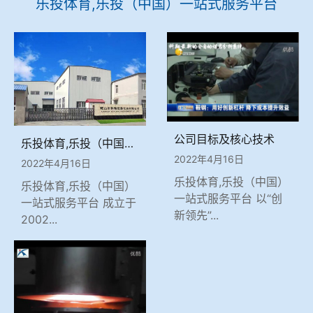
乐投体育,乐投（中国）一站式服务平台
冶金渣、保护渣等高温物性检测设备
企业荣誉
冶金石灰活性度测定仪
乐投体育,乐投（中国）一站式服务平台
矿石、焦炭物理检测及制样设备
工业分析、测硫仪等
公司目标及核心技术
乐投体育,乐投（中国）一站式服务平台 简介
2022年4月16日
2022年4月16日
乐投体育,乐投（中国）
乐投体育,乐投（中国）
一站式服务平台 以“创
一站式服务平台 成立于
新领先”...
2002...