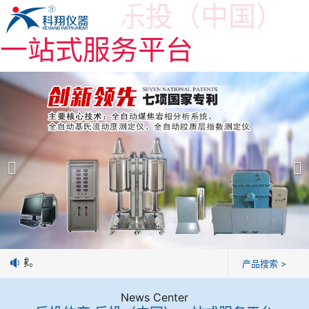
乐投体育,乐投（中国）
一站式服务平台
乐投体育,乐投（中国）一站式服务平台
产品展示
＞
公司简介
乐投体育,乐投（中国）一站式服务平台
乐投体育,乐投（中国）一站式服务平台
焦化行业检测及优化配煤设备
企业业绩
球团矿/烧结矿/块矿高温冶金性能检测系统
技术交流
烧结/球团优化配矿研究设备
制焦球。
视频观赏
产品搜索 >
高炉配吹煤检测设备
News Center
标准下载