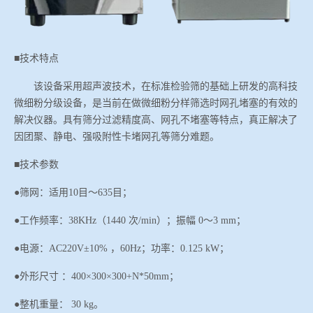
■技术特点
该设备采用超声波技术，在标准检验筛的基础上研发的高科技
微细粉分级设备，是当前在做微细粉分样筛选时网孔堵塞的有效的
解决仪器。具有筛分过滤精度高、网孔不堵塞等特点，真正解决了
因团聚、静电、强吸附性卡堵网孔等筛分难题。
■
技术参数
●筛网：适用10目
～
635目；
●工作频率：38KHz（1440 次/min）；振幅 0
～
3 mm；
●电源：AC220V±10% ，60Hz；功率：0.125
k
W；
●外形尺寸 ：400
×
300×300+N*50mm；
●整机重量： 30 kg。