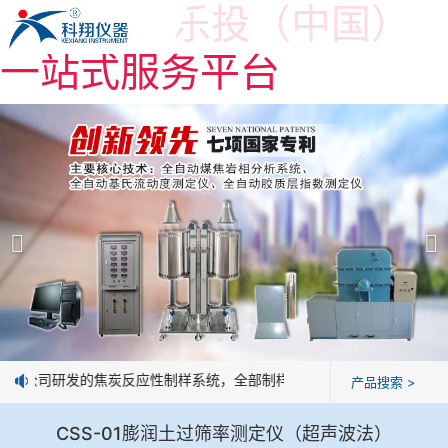
乐投体育,乐投（中国）
一站式服务平台
乐投体育,乐投（中国）一站式服务平台
产品展示
＞
公司简介
乐投体育,乐投（中国）一站式服务平台
乐投体育,乐投（中国）一站式服务平台
焦化行业检测及优化配煤设备
企业业绩
球团矿/烧结矿/块矿高温冶金性能检测系统
技术交流
烧结/球团优化配矿研究设备
：我公司研发的焦炭反应性制样系统，全部制样过程机械化操作，没有人
视频观赏
产品搜索 >
高炉配吹煤检测设备
标准下载
CSS-01膨润土过筛率测定仪（超声波法）