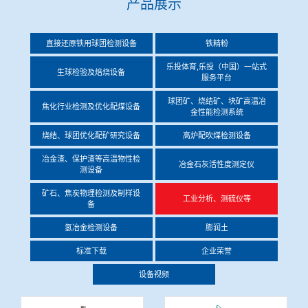
产品展示
冶金渣、保护渣等高温物性检测设备
企业荣誉
直接还原铁用球团检测设备
铁精粉
冶金石灰活性度测定仪
乐投体育,乐投（中国）一站式服务平台
乐投体育,乐投（中国）一站式
生球检验及焙烧设备
服务平台
矿石、焦炭物理检测及制样设备
球团矿、烧结矿、块矿高温冶
焦化行业检测及优化配煤设备
金性能检测系统
工业分析、测硫仪等
烧结、球团优化配矿研究设备
高炉配吹煤检测设备
冶金渣、保护渣等高温物性检
冶金石灰活性度测定仪
测设备
矿石、焦炭物理检测及制样设
工业分析、测硫仪等
备
氢冶金检测设备
膨润土
标准下载
企业荣誉
设备视频