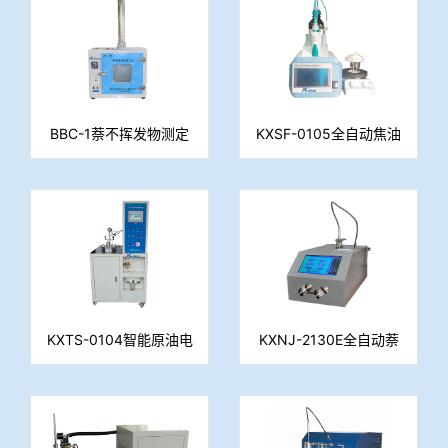
BBC-1萘不挥发物测定
KXSF-0105全自动焦油
仪
水份测定仪(容量法)
KXTS-0104智能原油电
KXNJ-2130E全自动萘
脱水仪（水分测定仪）
结晶点测定仪