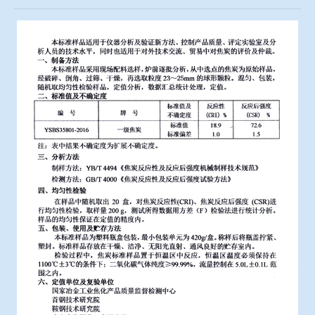
冶金渣、保护渣等高温物性检测设备
企业荣誉
冶金石灰活性度测定仪
乐投体育,乐投（中国）一站式服务平台
矿石、焦炭物理检测及制样设备
工业分析、测硫仪等